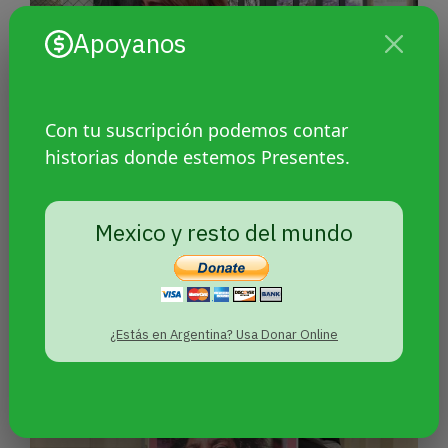
Apoyanos
Con tu suscripción podemos contar
historias donde estemos Presentes.
Natalia Lane: la activista trans
Mexico y resto del mundo
sobrevivió a un intento de
transfemicidio y logró un fallo
histórico en México
¿Estás en Argentina? Usa Donar Online