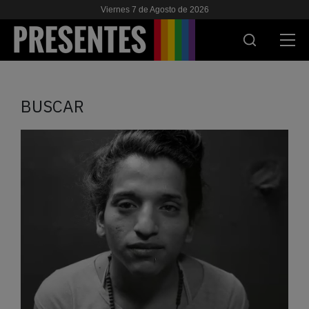
Viernes 7 de Agosto de 2026
ACTUALIDAD
BUSCAR
INVESTIGACIONES
VIH & SIDA
ESCUELA
NOSOTRES
APOYANOS
ES
EN