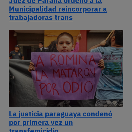
Juez de Paraná ordenó a la
Municipalidad reincorporar a
trabajadoras trans
La justicia paraguaya condenó
por primera vez un
transfemicidio