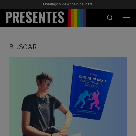
Domingo 9 de Agosto de 2026
ACTUALIDAD
BUSCAR
INVESTIGACIONES
VIH & SIDA
ESCUELA
NOSOTRES
APOYANOS
ES
EN