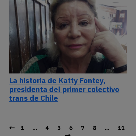
La historia de Katty Fontey,
presidenta del primer colectivo
trans de Chile
1
…
4
5
6
7
8
…
11