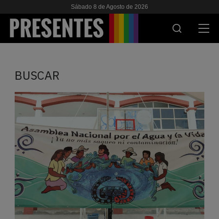
Sábado 8 de Agosto de 2026
ACTUALIDAD
BUSCAR
INVESTIGACIONES
VIH & SIDA
ESCUELA
NOSOTRES
APOYANOS
ES
EN