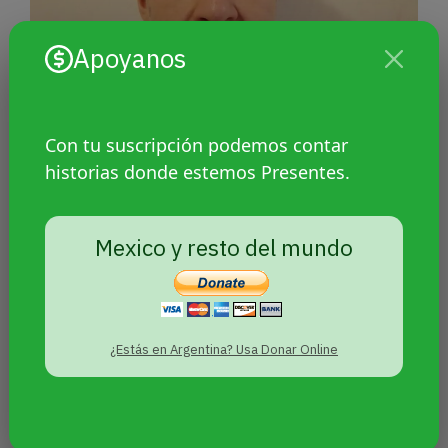
Apoyanos
Con tu suscripción podemos contar
Un profesor trans ganó el juicio
historias donde estemos Presentes.
contra la Universidad mexicana
que lo despidió por
discriminación
Mexico y resto del mundo
¿Estás en Argentina? Usa Donar Online