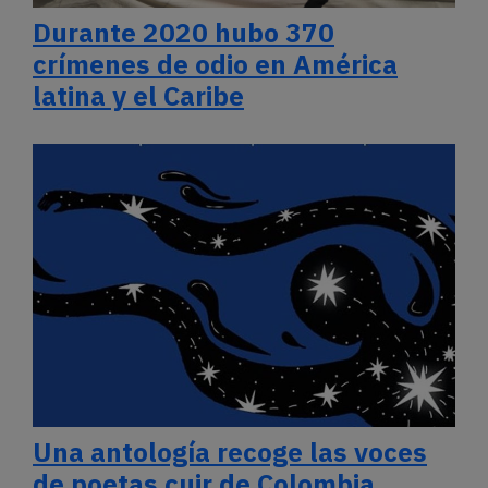
Durante 2020 hubo 370
crímenes de odio en América
latina y el Caribe
Una antología recoge las voces
de poetas cuir de Colombia