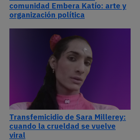
comunidad Embera Katío: arte y
organización política
Transfemicidio de Sara Millerey:
cuando la crueldad se vuelve
viral