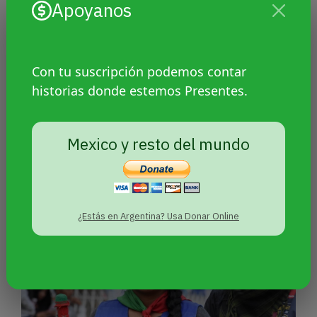
Apoyanos
Con tu suscripción podemos contar
historias donde estemos Presentes.
El pueblo U’wa de Colombia
Mexico y resto del mundo
mantiene su lucha contra las
petroleras
¿Estás en Argentina? Usa Donar Online