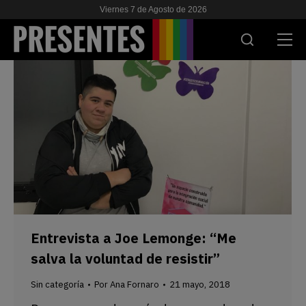
Viernes 7 de Agosto de 2026
ACTUALIDAD
INVESTIGACIONES
VIH & SIDA
ESCUELA
NOSOTRES
Entrevista a Joe Lemonge: “Me
APOYANOS
salva la voluntad de resistir”
Sin categoría
Por
Ana Fornaro
21 mayo, 2018
ES
EN