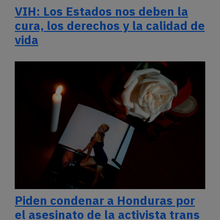
VIH: Los Estados nos deben la
cura, los derechos y la calidad de
vida
Piden condenar a Honduras por
el asesinato de la activista trans