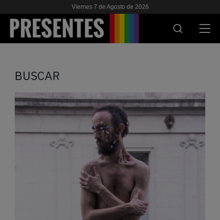
Viernes 7 de Agosto de 2026
ACTUALIDAD
BUSCAR
INVESTIGACIONES
VIH & SIDA
ESCUELA
NOSOTRES
APOYANOS
ES
EN