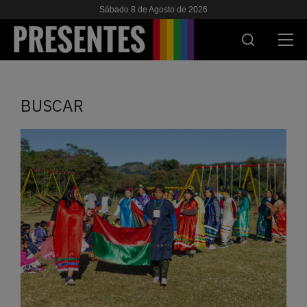
Sábado 8 de Agosto de 2026
ACTUALIDAD
BUSCAR
INVESTIGACIONES
VIH & SIDA
ESCUELA
NOSOTRES
APOYANOS
ES
EN