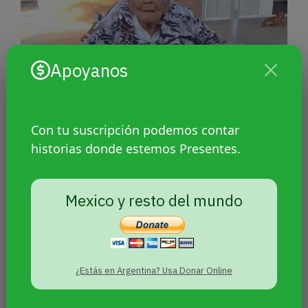
Apoyanos
Con tu suscripción podemos contar
Masacre indígena de Napalpí: en
historias donde estemos Presentes.
el juicio declarará una
sobreviviente de 114 años
Mexico y resto del mundo
¿Estás en Argentina? Usa Donar Online