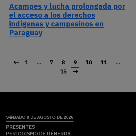
Acampes y lucha prolongada por
el acceso a los derechos
indígenas y campesinos en
Paraguay
1
…
7
8
9
10
11
…
15
S�BADO 8 DE AGOSTO DE 2026
PRESENTES
PERIODISMO DE GÉNEROS