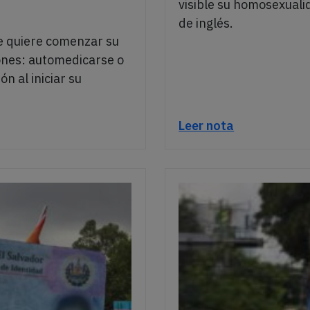
visible su homosexuali
de inglés.
e quiere comenzar su
ones: automedicarse o
n al iniciar su
Leer nota