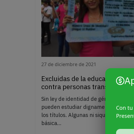
27 de diciembre de 2021
Excluidas de la educación: otra
A
contra personas trans en El Sa
Sin ley de identidad de género, las p
pueden estudiar dignamente. Su nom
Con tu
los títulos. Algunas ni siquiera termi
Presen
básica…