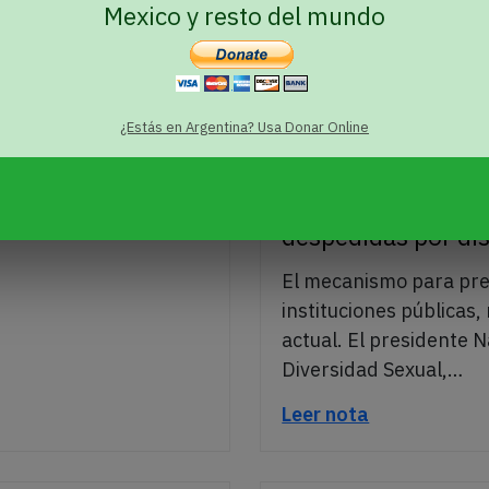
Mexico y resto del mundo
¿Estás en Argentina? Usa Donar Online
29 de noviembre de 202
El Salvador no pro
despedidas por di
El mecanismo para prev
instituciones públicas
actual. El presidente N
Diversidad Sexual,…
Leer nota