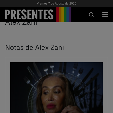
Viernes 7 de Agosto de 2026
Alex Zani
ACTUALIDAD
INVESTIGACIONES
Notas de Alex Zani
VIH & SIDA
ESCUELA
NOSOTRES
APOYANOS
ES
EN