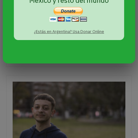
Mexico y resto del mundo
De gira por Estados Unidos con Cachitas
Now!, la banda de música tropical argentina
que lleva su mensaje de inclusión y
¿Estás en Argentina? Usa Donar Online
resistencia a las minorías sexuales y
sexogenéricas,…
Leer nota