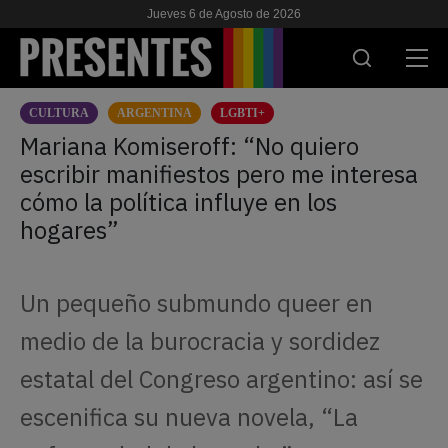
Jueves 6 de Agosto de 2026
CULTURA
ARGENTINA
LGBTI+
ACTUALIDAD
Mariana Komiseroff: “No quiero
escribir manifiestos pero me interesa
INVESTIGACIONES
cómo la política influye en los
VIH & SIDA
hogares”
ESCUELA
Un pequeño submundo queer en
NOSOTRES
medio de la burocracia y sordidez
APOYANOS
estatal del Congreso argentino: así se
escenifica su nueva novela, “La
ES
EN