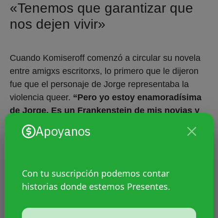
«Tenemos que garantizar que
nos dejen vivir»
Cuando Komiseroff comenzó a circular su novela
entre amigxs escritorxs, lo primero que le dijeron
fue que el personaje de Jorge representaba la
violencia queer.
“Pero yo estoy enamoradísima
de Jorge. Es un Frankenstein de mis novias y
de mis novios varones trans”,
asegura.
El
Apoyanos
debate sobre violencia entre lesbianas, por
ejemplo, es un debate que, para la autora, aún
nos debemos.
Con tu suscripción podemos contar
historias donde estemos Presentes.
“
Me pasaron cosas re heavys y he perdido amigas
feministas porque cuando la violencia es entre un
varón cis y una mujer es evidente a quién hay que