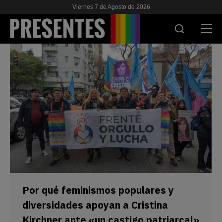
Viernes 7 de Agosto de 2026
ACTUALIDAD
INVESTIGACIONES
VIH & SIDA
ESCUELA
NOSOTRES
APOYANOS
Por qué feminismos populares y
diversidades apoyan a Cristina
Kirchner ante «un castigo patriarcal»
ES
EN