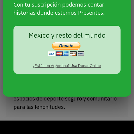
Con tu suscripción podemos contar
historias donde estemos Presentes.
Mexico y resto del mundo
Fútbol, orgullo y lenchitudes: “Las
canchas también son nuestras”
MÉXICO
NFANCIAS Y JUVENTUDES TRANS
Sin categoría
,
,
Por
Agencia Presentes
18 junio, 2025
¿Estás en Argentina? Usa Donar Online
Lesbianas, bisexuales, marimachas,
transmasculinidades y disidencias
transforman el fútbol y construyen
espacios de deporte seguro y comunitario
para las lenchitudes.