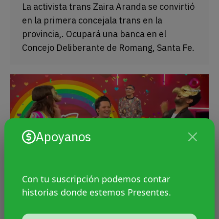
La activista trans Zaira Aranda se convirtió
en la primera concejala trans en la
provincia,. Ocupará una banca en el
Concejo Deliberante de Romang, Santa Fe.
Apoyanos
Con tu suscripción podemos contar
historias donde estemos Presentes.
El INADI falló contra canal 9 por
discriminar a personas LGBTI+ en el