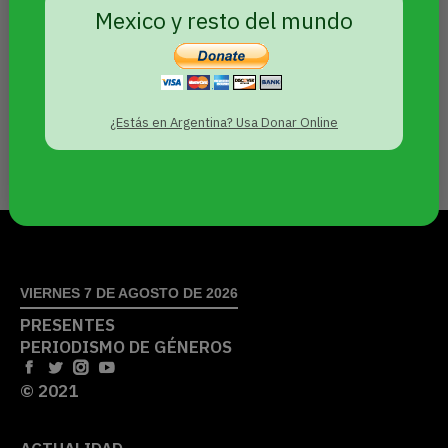
programa «Flechazo»
Mexico y resto del mundo
Sin categoría
Por
Agencia Presentes
11 septiembre, 2023
La decisión surge de una denuncia del
¿Estás en Argentina? Usa Donar Online
periodista Franco Torchia, quien condujo el
ciclo durante cuatro meses en 2022.
VIERNES 7 DE AGOSTO DE 2026
PRESENTES
PERIODISMO DE GÉNEROS
© 2021