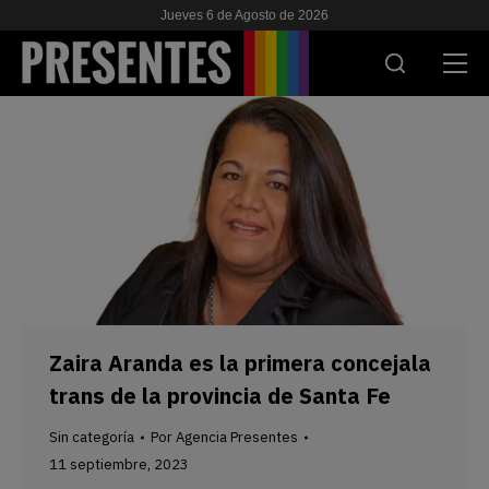
Jueves 6 de Agosto de 2026
ACTUALIDAD
INVESTIGACIONES
VIH & SIDA
ESCUELA
NOSOTRES
Zaira Aranda es la primera concejala
trans de la provincia de Santa Fe
APOYANOS
Sin categoría
Por
Agencia Presentes
11 septiembre, 2023
ES
EN