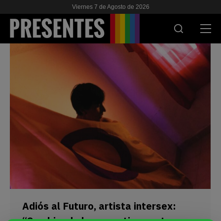
Viernes 7 de Agosto de 2026
ACTUALIDAD
INVESTIGACIONES
VIH & SIDA
ESCUELA
NOSOTRES
APOYANOS
Adiós al Futuro, artista intersex:
“Cambiando las narrativas estamos
ES
EN