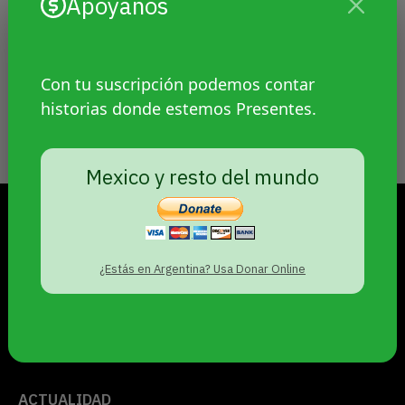
Apoyanos
narró desde la perspectiva blanca”, dicen
las autoras de Kachkanchikraqmi. El libro
surge de recorridos LGBT+ e indígenas,
Con tu suscripción podemos contar
propone una mirada intercultural de activa
historias donde estemos Presentes.
agencia antirracista y busca incidir en las
aulas y movimientos feministas.
Mexico y resto del mundo
VIERNES 7 DE AGOSTO DE 2026
¿Estás en Argentina? Usa Donar Online
PRESENTES
PERIODISMO DE GÉNEROS
© 2021
ACTUALIDAD