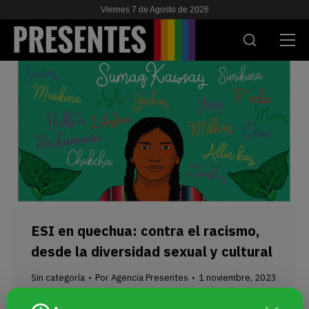
Viernes 7 de Agosto de 2026
ACTUALIDAD
INVESTIGACIONES
VIH & SIDA
ESCUELA
NOSOTRES
ESI en quechua: contra el racismo,
desde la diversidad sexual y cultural
APOYANOS
Sin categoría
Por
Agencia Presentes
1 noviembre, 2023
“La educación sexual integral siempre se
ES
EN