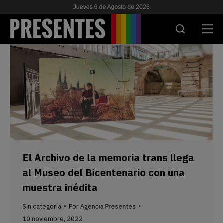
Jueves 6 de Agosto de 2026
ACTUALIDAD
INVESTIGACIONES
VIH & SIDA
ESCUELA
NOSOTRES
El Archivo de la memoria trans llega
al Museo del Bicentenario con una
APOYANOS
muestra inédita
Sin categoría
Por
Agencia Presentes
10 noviembre, 2022
ES
EN