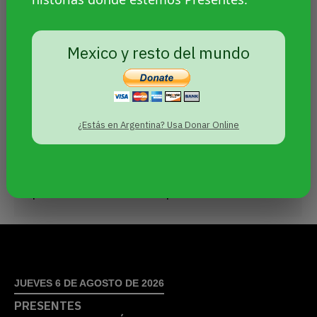
Mujeres indígenas hicieron una
ocupación pacífica del Banco
Mexico y resto del mundo
Central: «La vida no se negocia»
Sin categoría
Por
Agencia Presentes
10 noviembre, 2022
¿Estás en Argentina? Usa Donar Online
Las mujeres realizaron una importante
acción en el Banco Central. Lograron ser
atendidas por el presidente del organismo
pero no obtuvieron respuestas.
JUEVES 6 DE AGOSTO DE 2026
PRESENTES