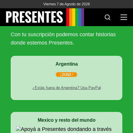
Apoyanos
Viernes 7 de Agosto de 2026
Con tu suscripción podemos contar historias
ACTUALIDAD
donde estemos Presentes.
INVESTIGACIONES
Argentina
VIH & SIDA
¡DONÁ!
ESCUELA
¿Estás fuera de Argentina? Usa PayPal
NOSOTRES
APOYANOS
Mexico y resto del mundo