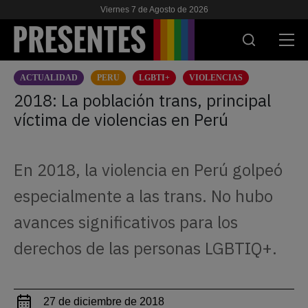
Viernes 7 de Agosto de 2026
ACTUALIDAD
PERU
LGBTI+
VIOLENCIAS
ACTUALIDAD
2018: La población trans, principal
víctima de violencias en Perú
INVESTIGACIONES
VIH & SIDA
En 2018, la violencia en Perú golpeó
ESCUELA
especialmente a las trans. No hubo
NOSOTRES
avances significativos para los
derechos de las personas LGBTIQ+.
APOYANOS
27 de diciembre de 2018
ES
EN