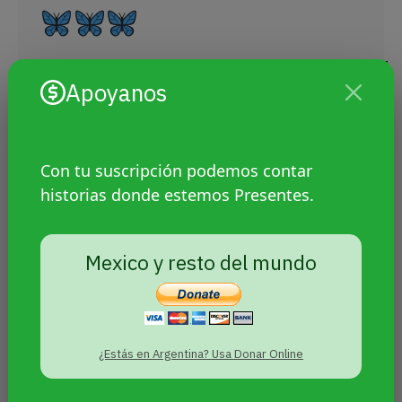
pic.twitter.com/lUDFZ6nCr1
Apoyanos
— Agencia Presentes (@PresentesLGBT)
5 de
febrero de 2018
Con tu suscripción podemos contar
historias donde estemos Presentes.
[AHORA]
@obertiiibelen
Mexico y resto del mundo
vino a Plaza Congreso
para recordar a ”la
¿Estás en Argentina? Usa Donar Online
compañera