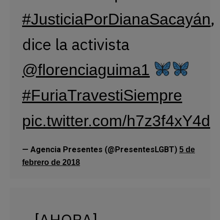
,
#JusticiaPorDianaSacayán
dice la activista
@florenciaguima1
#FuriaTravestiSiempre
pic.twitter.com/h7z3f4xY4d
— Agencia Presentes (@PresentesLGBT)
5 de
febrero de 2018
[AHORA]