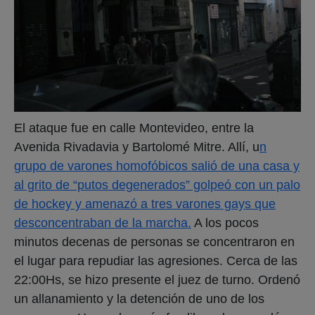
El ataque fue en calle Montevideo, entre la
Avenida Rivadavia y Bartolomé Mitre. Allí, u
n
grupo de varones homofóbicos salió de una casa y
al grito de “putos degenerados” golpeó con un palo
de hockey y amenazó a tres varones gays que
desconcentraban de la marcha.
A los pocos
minutos decenas de personas se concentraron en
el lugar para repudiar las agresiones. Cerca de las
22:00Hs, se hizo presente el juez de turno. Ordenó
un allanamiento y la detención de uno de los