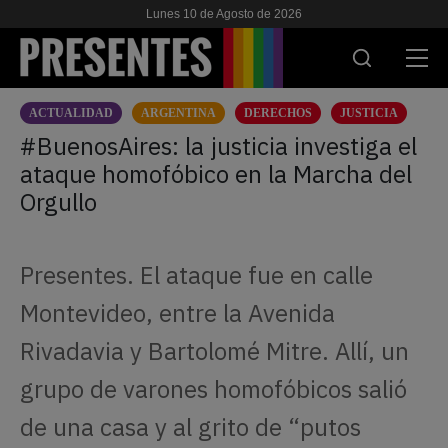
Lunes 10 de Agosto de 2026
ACTUALIDAD
ARGENTINA
DERECHOS
JUSTICIA
ACTUALIDAD
#BuenosAires: la justicia investiga el
ataque homofóbico en la Marcha del
INVESTIGACIONES
Orgullo
VIH & SIDA
ESCUELA
Presentes. El ataque fue en calle
NOSOTRES
Montevideo, entre la Avenida
Rivadavia y Bartolomé Mitre. Allí, un
APOYANOS
grupo de varones homofóbicos salió
de una casa y al grito de “putos
ES
EN