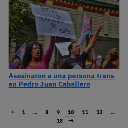
Asesinaron a una persona trans
en Pedro Juan Caballero
1
…
8
9
10
11
12
…
18