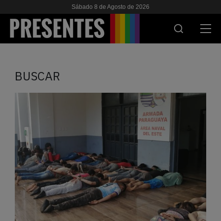
Sábado 8 de Agosto de 2026
ACTUALIDAD
BUSCAR
INVESTIGACIONES
VIH & SIDA
ESCUELA
NOSOTRES
APOYANOS
ES
EN