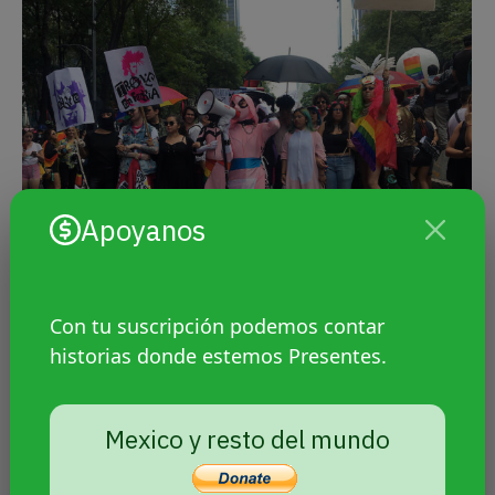
Apoyanos
Con tu suscripción podemos contar
10 consejos de comunicación para
historias donde estemos Presentes.
activistas por activistas
ACTUALIDAD
MÉXICO
TALLERES
Por
Agencia Presentes
,
,
Mexico y resto del mundo
8 diciembre, 2019
Luchadoras MX y Agencia Presentes