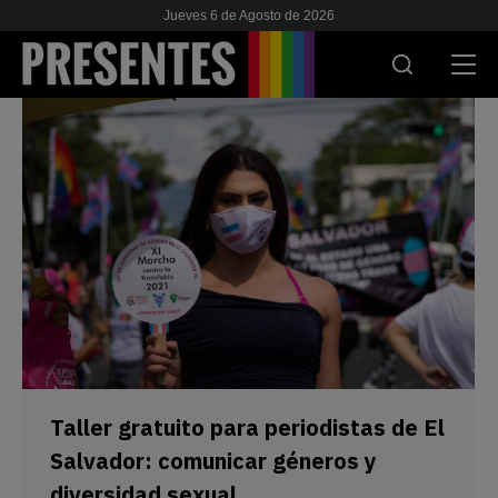
Jueves 6 de Agosto de 2026
ACTUALIDAD
INVESTIGACIONES
VIH & SIDA
ESCUELA
NOSOTRES
APOYANOS
Taller gratuito para periodistas de El
Salvador: comunicar géneros y
diversidad sexual
ES
EN