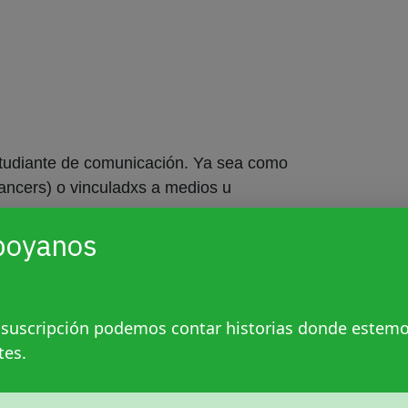
studiante de comunicación. Ya sea como
lancers) o vinculadxs a medios u
poyanos
esentes.org completando estos datos:
 suscripción podemos contar historias donde estem
tes.