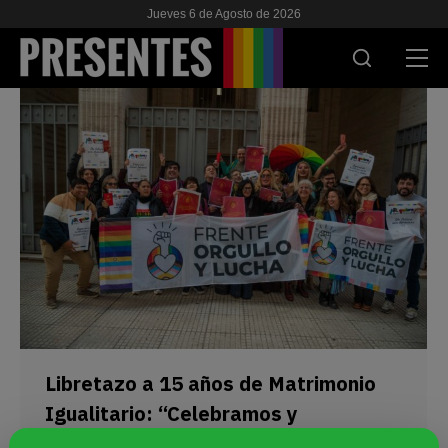
Jueves 6 de Agosto de 2026
ACTUALIDAD
INVESTIGACIONES
VIH & SIDA
ESCUELA
NOSOTRES
APOYANOS
Libretazo a 15 años de Matrimonio
Igualitario: “Celebramos y
defendemos esta ley”
ES
EN