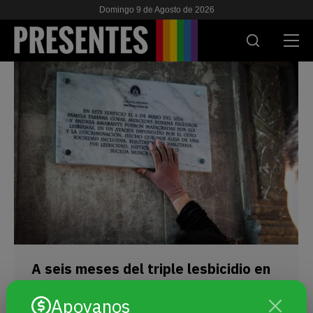
Domingo 9 de Agosto de 2026
ACTUALIDAD
INVESTIGACIONES
VIH & SIDA
ESCUELA
NOSOTRES
APOYANOS
A seis meses del triple lesbicidio en
Barracas señalizan el hotel para
Apoyanos
recordar a Pamela, Roxana y Andrea
ES
EN