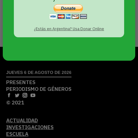
Sin categoría
Por
Agencia Presentes
16 mayo, 2024
Argumentos sociales, penales y
lingüísticos para usar la palabra
¿Estás en Argentina? Usa Donar Online
«lesbicidio»
JUEVES 6 DE AGOSTO DE 2026
PRESENTES
PERIODISMO DE GÉNEROS
© 2021
ACTUALIDAD
INVESTIGACIONES
ESCUELA