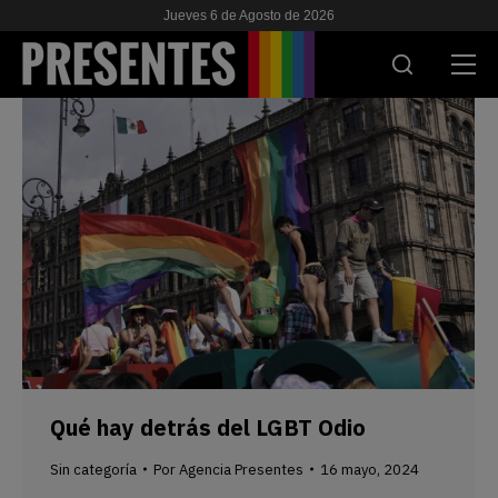
Jueves 6 de Agosto de 2026
ACTUALIDAD
INVESTIGACIONES
VIH & SIDA
ESCUELA
NOSOTRES
APOYANOS
Qué hay detrás del LGBT Odio
Sin categoría
Por
Agencia Presentes
16 mayo, 2024
ES
EN