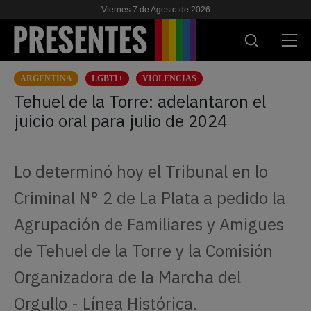
Viernes 7 de Agosto de 2026
ARGENTINA
LGBTI+
VIOLENCIAS
ACTUALIDAD
Tehuel de la Torre: adelantaron el
juicio oral para julio de 2024
INVESTIGACIONES
VIH & SIDA
Lo determinó hoy el Tribunal en lo
ESCUELA
Criminal N° 2 de La Plata a pedido la
NOSOTRES
Agrupación de Familiares y Amigues
de Tehuel de la Torre y la Comisión
APOYANOS
Organizadora de la Marcha del
Orgullo - Línea Histórica.
ES
EN