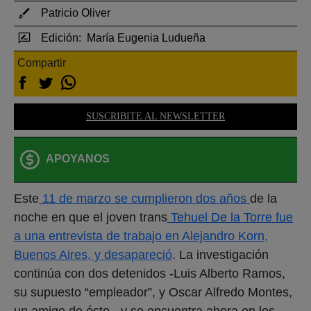
Patricio Oliver
Edición:
María Eugenia Ludueña
Compartir
SUSCRIBITE AL NEWSLETTER
APOYANOS
Este
11 de marzo se cumplieron dos años
de la
noche en que el joven trans
Tehuel De la Torre fue
a una entrevista de trabajo en Alejandro Korn,
Buenos Aires, y desapareció
. La investigación
continúa con dos detenidos -Luis Alberto Ramos,
su supuesto “empleador”, y Oscar Alfredo Montes,
un amigo de éste-, y se encuentra ahora en los