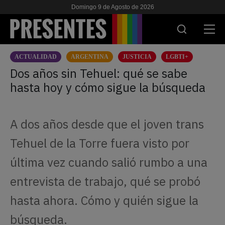
Domingo 9 de Agosto de 2026
ACTUALIDAD
ARGENTINA
JUSTICIA
LGBTI+
ACTUALIDAD
Dos años sin Tehuel: qué se sabe
hasta hoy y cómo sigue la búsqueda
INVESTIGACIONES
VIH & SIDA
A dos años desde que el joven trans
ESCUELA
Tehuel de la Torre fuera visto por
NOSOTRES
última vez cuando salió rumbo a una
entrevista de trabajo, qué se probó
APOYANOS
hasta ahora. Cómo y quién sigue la
búsqueda.
ES
EN