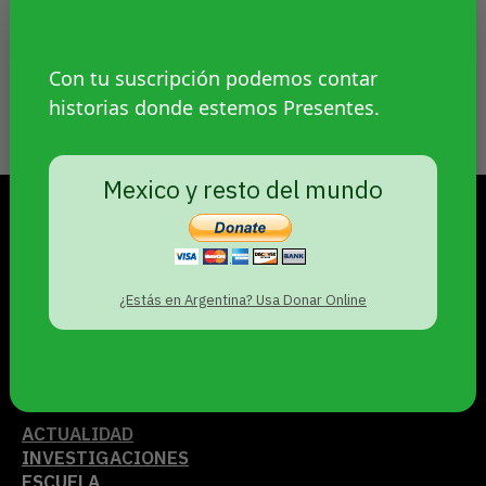
En La Quiaca funciona el único jardín
comunitario y bilingüe del país: enseñan en
Con tu suscripción podemos contar
español y quechua. El gobierno de Jujuy no
historias donde estemos Presentes.
lo quiere hacer oficial.
Mexico y resto del mundo
S�BADO 8 DE AGOSTO DE 2026
PRESENTES
¿Estás en Argentina? Usa Donar Online
PERIODISMO DE GÉNEROS
© 2021
ACTUALIDAD
INVESTIGACIONES
ESCUELA