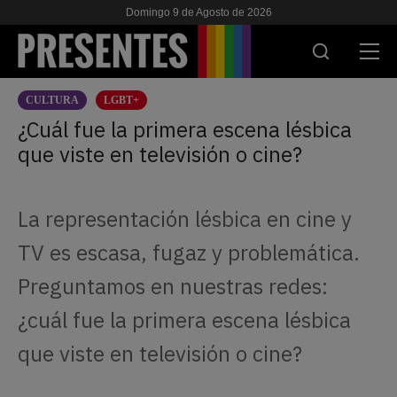
Domingo 9 de Agosto de 2026
CULTURA
LGBT+
ACTUALIDAD
¿Cuál fue la primera escena lésbica
que viste en televisión o cine?
INVESTIGACIONES
VIH & SIDA
La representación lésbica en cine y
ESCUELA
TV es escasa, fugaz y problemática.
NOSOTRES
Preguntamos en nuestras redes:
¿cuál fue la primera escena lésbica
APOYANOS
que viste en televisión o cine?
ES
EN