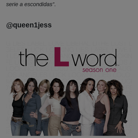
serie a escondidas”
.
@queen1jess