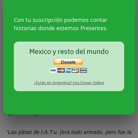
Con tu suscripción podemos contar
historias donde estemos Presentes.
Mexico y resto del mundo
“Ya más entrada en el lesbianismo pero todavía
joven también estuvo Sugar Rush. Todavía lloro
¿Estás en Argentina? Usa Donar Online
que la hayan cancelado”
.
@duachipa
“Las pibas de t.A.T.u. (era todo armado, pero fue la