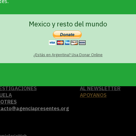
tes.
Mexico y resto del mundo
¿Estás en Argentina? Usa Donar Online
UALIDAD
SUSCRIBITE
ESTIGACIONES
AL NEWSLETTER
UELA
APOYANOS
SOTRES
tacto@agenciapresentes.org
emisferioWeb