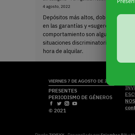
Presen
4 agosto, 2022
Depósitos más altos, doble exigencia
en las garantías y «sugerencias» de
comportamiento son algunas de las
situaciones discriminatorias a la
hora de alquilar.
ACT
VIERNES 7 DE AGOSTO DE 2026
INV
PRESENTES
ESC
PERIODISMO DE GÉNEROS
NO
con
© 2021
Diseño
ZKYSKY
- Desarrollado por
Enjambre Bit
y
H