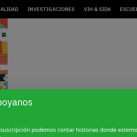
ALIDAD
INVESTIGACIONES
VIH & SIDA
ESCUE
poyanos
 suscripción podemos contar historias donde estem