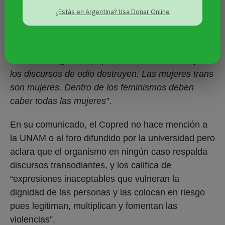
“Excluir del reconocimiento de derechos a
¿Estás en Argentina? Usa Donar Online
determinadas poblaciones, en específico a las
mujeres trans, no es un discurso protegido
constitucionalmente porque niega derechos y
lastima su dignidad (…) La diversidad construye;
los discursos de odio destruyen. Las mujeres trans
son mujeres. Dentro de los feminismos deben
caber todas las mujeres”
.
En su comunicado, el Copred no hace mención a
la UNAM o al foro difundido por la universidad pero
aclara que el organismo en ningún caso respalda
discursos transodiantes, y los califica de
“expresiones inaceptables que vulneran la
dignidad de las personas y las colocan en riesgo
pues legitiman, multiplican y fomentan las
violencias”.