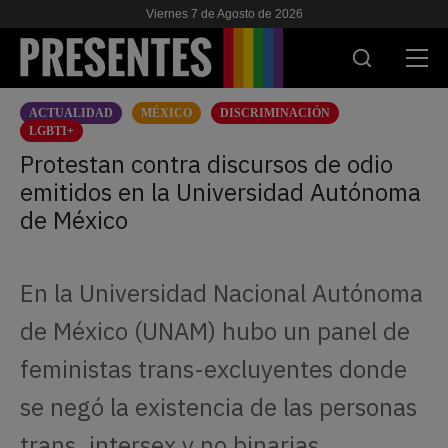
Viernes 7 de Agosto de 2026
ACTUALIDAD
MÉXICO
DISCRIMINACIÓN
ACTUALIDAD
LGBTI+
Protestan contra discursos de odio
INVESTIGACIONES
emitidos en la Universidad Autónoma
de México
VIH & SIDA
ESCUELA
En la Universidad Nacional Autónoma
NOSOTRES
de México (UNAM) hubo un panel de
feministas trans-excluyentes donde
APOYANOS
se negó la existencia de las personas
trans, intersex y no binarias.
ES
EN