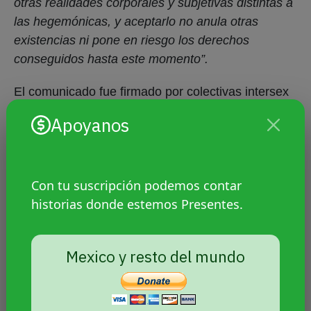
otras realidades corporales y subjetivas distintas a
las hegemónicas, y aceptarlo no anula otras
existencias ni pone en riesgo los derechos
conseguidos hasta este momento”.
El comunicado fue firmado por colectivas intersex
de México, Argentina, Chile y España.
Apoyanos
“Las mujeres trans son
mujeres”: Copred
Con tu suscripción podemos contar
historias donde estemos Presentes.
El msimo día del foro, el Consejo para Prevenir y
Eliminar la Discriminación (Copred) de la Ciudad
Mexico y resto del mundo
de México, un organismo descentralizado, se
pronunció
en contra de los discursos de odio.