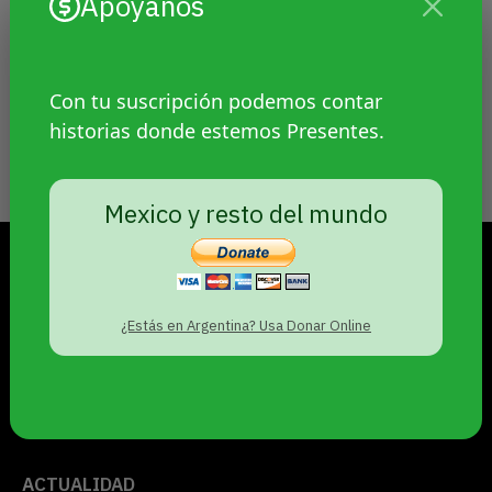
Apoyanos
Por
Víctor Hugo Robles
16 febrero, 2019
Sin categoría
Carolina se encuentra actualmente con
Con tu suscripción podemos contar
hemorragia interna y fractura craneal
historias donde estemos Presentes.
producto de los graves golpes que recibió
por un grupo de varones.
Mexico y resto del mundo
DOMINGO 9 DE AGOSTO DE 2026
¿Estás en Argentina? Usa Donar Online
PRESENTES
PERIODISMO DE GÉNEROS
© 2021
ACTUALIDAD