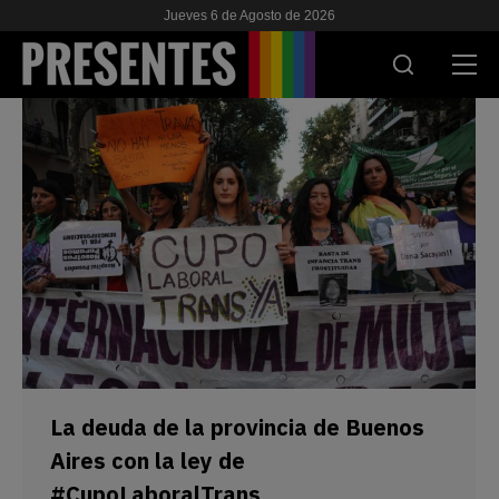
Jueves 6 de Agosto de 2026
ACTUALIDAD
INVESTIGACIONES
VIH & SIDA
ESCUELA
NOSOTRES
APOYANOS
La deuda de la provincia de Buenos
Aires con la ley de
#CupoLaboralTrans
ES
EN