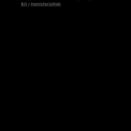
Bit
y
HemisferioWeb