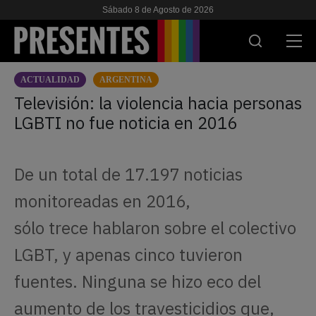
Sábado 8 de Agosto de 2026
ACTUALIDAD
ARGENTINA
ACTUALIDAD
Televisión: la violencia hacia personas
LGBTI no fue noticia en 2016
INVESTIGACIONES
VIH & SIDA
De un total de 17.197 noticias
ESCUELA
monitoreadas en 2016,
NOSOTRES
sólo trece hablaron sobre el colectivo
LGBT, y apenas cinco tuvieron
APOYANOS
fuentes. Ninguna se hizo eco del
aumento de los travesticidios que,
ES
EN