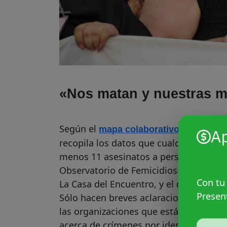
«Nos matan y nuestras m
Según el
mapa colaborativo de las viol
A
recopila los datos que cualquier perso
menos 11 asesinatos a personas trans y
Observatorio de Femicidios en Argent
Con tu
La Casa del Encuentro, y el de las Muj
Presen
Sólo hacen breves aclaraciones en med
las organizaciones que están llevando 
acerca de crímenes por identidad de g