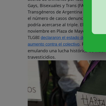
Gays, Bisexuales y Trans (FALGBT), la A
Transgéneros de Argentina (ATTTA), la
el número de casos denunciados podría
podría acercarse al triple. El recrudec
noviembre en Plaza de Mayo a un «Gri
TLGBI
declararon el estado de emergencia
. Formaron u
aumento contra el colectivo
emulando una lucha histórica de Madre
travesticidios.