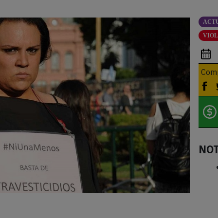
ACT
VIO
Comp
NO