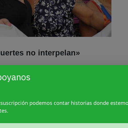
uertes no interpelan»
(donde la activista Paula Salinas
encias trans
poyanos
na puede aportar) en 2016 se perpetraron al
 travestis. En el número coinciden el
ina Adriana Marisel Zambrano, coordinado por
 suscripción podemos contar historias donde estem
eres de la Matria Latinoamericana (MuMaLá).
tes.
io de sus informes por femicidios en general:
a cabo los primeros informes específicos
énero – la Federación Argentina de Lesbianas,