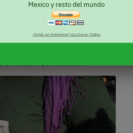
Mexico y resto del mundo
sociación de Travestis, Transexuales y
 Defensoría del Pueblo y OTRANS- estiman que
 ascender, por lo menos, al doble e incluso
imiento de la violencia convocó el 24 de
¿Estás en Argentina? Usa Donar Online
tazo» donde un grupo de organizaciones
 del colectivo por la violencia sistemática y en
na ronda alrededor de la Pirámide y,
s y Abuelas, exigieron: Basta de