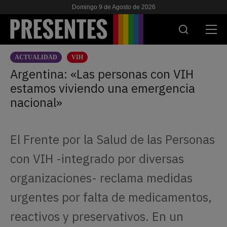
Domingo 9 de Agosto de 2026
ACTUALIDAD
VIH
ACTUALIDAD
Argentina: «Las personas con VIH
estamos viviendo una emergencia
INVESTIGACIONES
nacional»
VIH & SIDA
ESCUELA
El Frente por la Salud de las Personas
NOSOTRES
con VIH -integrado por diversas
organizaciones- reclama medidas
APOYANOS
urgentes por falta de medicamentos,
reactivos y preservativos. En un
ES
EN