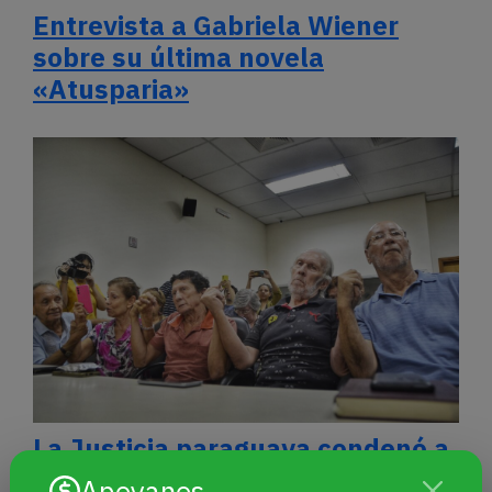
Entrevista a Gabriela Wiener
sobre su última novela
«Atusparia»
La Justicia paraguaya condenó a
30 años de cárcel un represor de
Apoyanos