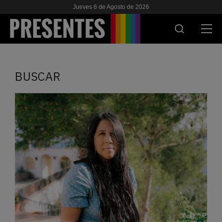
Jueves 6 de Agosto de 2026
ACTUALIDAD
BUSCAR
INVESTIGACIONES
VIH & SIDA
ESCUELA
NOSOTRES
APOYANOS
ES
EN