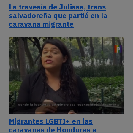
La travesía de Julissa, trans
salvadoreña que partió en la
caravana migrante
Migrantes LGBTI+ en las
caravanas de Honduras a