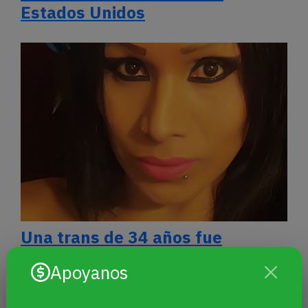
Estados Unidos
Una trans de 34 años fue
asesinada de un tiro en Florencio
Apoyanos
Varela