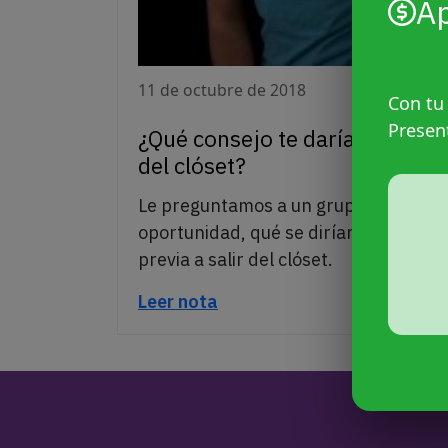
A
11 de octubre de 2018
Con tu
Presen
¿Qué consejo te darías a vos m
del clóset?
Le preguntamos a un grupo de persona
oportunidad, qué se dirían a ellas mis
previa a salir del clóset.
Leer nota