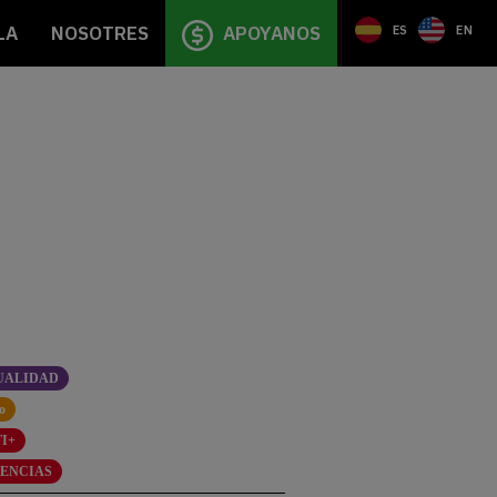
LA
NOSOTRES
APOYANOS
ES
EN
UALIDAD
o
I+
LENCIAS