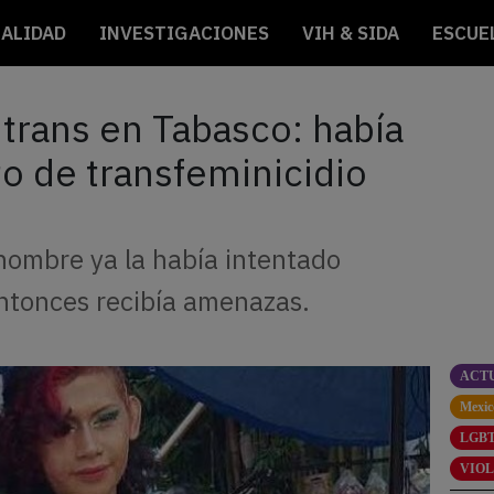
ALIDAD
INVESTIGACIONES
VIH & SIDA
ESCUE
 trans en Tabasco: había
o de transfeminicidio
 hombre ya la había intentado
ntonces recibía amenazas.
ACT
Mexic
LGBT
VIO