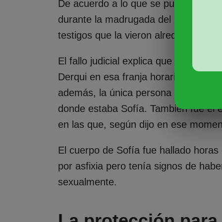
De acuerdo a lo que se pudo deducir 
durante la madrugada del lunes 10 d
testigos que la vieron alrededor de l
El fallo judicial explica que el único
Derqui en esa franja horaria, era el 
además, la única persona que tenía b
donde estaba Sofía. También fue el 
en las que, según dijo en ese moment
El cuerpo de Sofía fue hallado horas
por asfixia pero tenía signos de hab
sexualmente.
La protección para 