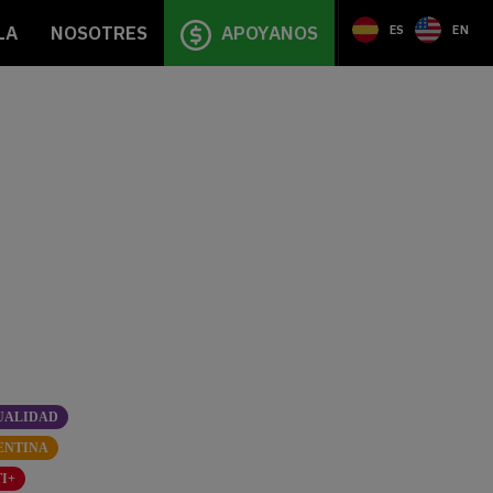
LA
NOSOTRES
APOYANOS
ES
EN
UALIDAD
ENTINA
I+