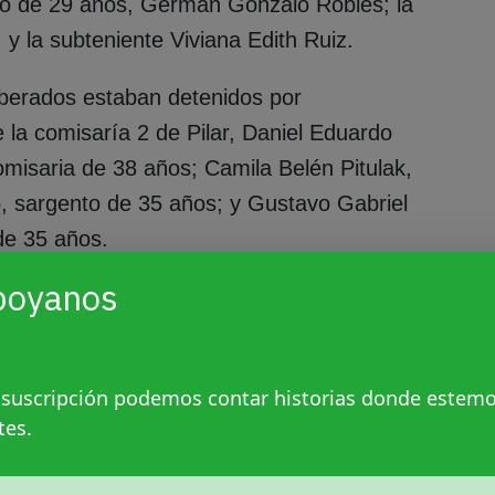
to de 29 años, Germán Gonzalo Robles; la
y la subteniente Viviana Edith Ruiz.
iberados estaban detenidos por
de la comisaría 2 de Pilar, Daniel Eduardo
omisaria de 38 años; Camila Belén Pitulak,
no, sargento de 35 años; y Gustavo Gabriel
de 35 años.
poyanos
r la prisión domiciliaria, tras haber
.
 suscripción podemos contar historias donde estem
tes.