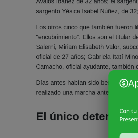
Ávalos Ibáñez de 32 años; el sargen
sargento Yésica Isabel Núñez, de 32; 
Los otros cinco que también fueron l
“encubrimiento”. Ellos son el titular 
Salerni, Miriam Elisabeth Valor, subc
oficial de 27 años; Gabriela Itatí Mi
Camacho, oficial ayudante, también 
A
Días antes habían sido beneficiados po
realizado una marcha ante el juzgado
Con tu
El único detenido
Presen