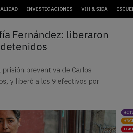
ALIDAD
INVESTIGACIONES
VIH & SIDA
ESCUE
fía Fernández: liberaron
s detenidos
a prisión preventiva de Carlos
, y liberó a los 9 efectivos por
ACT
ARG
LGBT