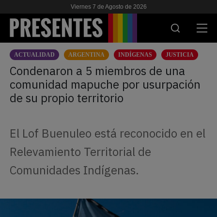
Viernes 7 de Agosto de 2026
ACTUALIDAD
ARGENTINA
INDÍGENAS
JUSTICIA
ACTUALIDAD
Condenaron a 5 miembros de una
comunidad mapuche por usurpación
INVESTIGACIONES
de su propio territorio
VIH & SIDA
ESCUELA
El Lof Buenuleo está reconocido en el
NOSOTRES
Relevamiento Territorial de
Comunidades Indígenas.
APOYANOS
ES
EN