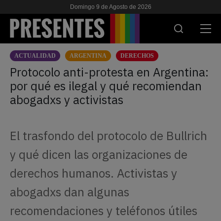
Domingo 9 de Agosto de 2026
ACTUALIDAD
ARGENTINA
DERECHOS
ACTUALIDAD
Protocolo anti-protesta en Argentina:
por qué es ilegal y qué recomiendan
INVESTIGACIONES
abogadxs y activistas
VIH & SIDA
ESCUELA
El trasfondo del protocolo de Bullrich
NOSOTRES
y qué dicen las organizaciones de
derechos humanos. Activistas y
APOYANOS
abogadxs dan algunas
recomendaciones y teléfonos útiles
ES
EN