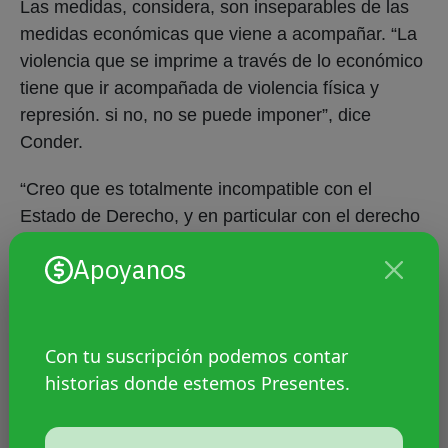
Las medidas, considera, son inseparables de las
medidas económicas que viene a acompañar. “La
violencia que se imprime a través de lo económico
tiene que ir acompañada de violencia física y
represión. si no, no se puede imponer”, dice
Conder.
“Creo que es totalmente incompatible con el
Estado de Derecho, y en particular con el derecho
a la libre reunión y asociación, a la libertad de
Apoyanos
expresión y a la protesta social, reconocidos en la
Constitución Nacional y en los tratados
internacionales de derechos humanos”, dice la
activista por los derechos LGBT+ Manu Mirelles,
Con tu suscripción podemos contar
secretaria académica del Bachillerato Travesti
historias donde estemos Presentes.
trans no binarie Mocha Celis.