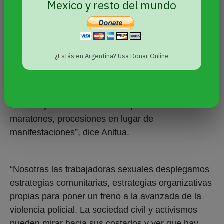
Mexico y resto del mundo
¿Qué hacer? ¿Cómo
protegerse?
¿Estás en Argentina? Usa Donar Online
“A las organizaciones les diría de ser imaginativas
y cuidarse. Seguir el ejemplo de las Abuelas de
Plaza de Mayo, de las Madres, que les decían
circulen y ellas circulaban. Se puede inventar
maratones, procesiones en lugar de
manifestaciones”, dice Anitua.
“Nosotras las trabajadoras sexuales desplegamos
estrategias comunitarias, estrategias organizativas
propias para poner un freno a la avanzada de la
violencia policial. La sociedad civil y activismos
pueden mirar hacia sus costados y ver que hay