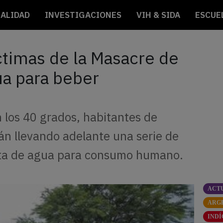
ALIDAD
INVESTIGACIONES
VIH & SIDA
ESCUE
timas de la Masacre de
ua para beber
los 40 grados, habitantes de
án llevando adelante una serie de
alta de agua para consumo humano.
ACT
ARG
IND