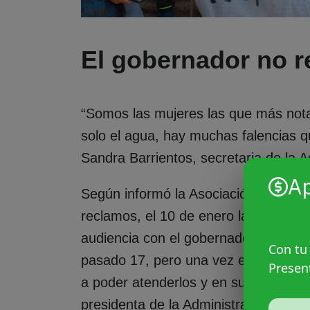
El gobernador no 
“Somos las mujeres las que más nota
solo el agua, hay muchas falencias q
Sandra Barrientos, secretaria de la 
A
Según informó la Asociación, despué
reclamos, el 10 de enero la comunidad
audiencia con el gobernador Jorge Mi
Con tu
pasado 17, pero una vez en Resisten
Presen
a poder atenderlos y en su lugar se r
presidenta de la Administración Provi