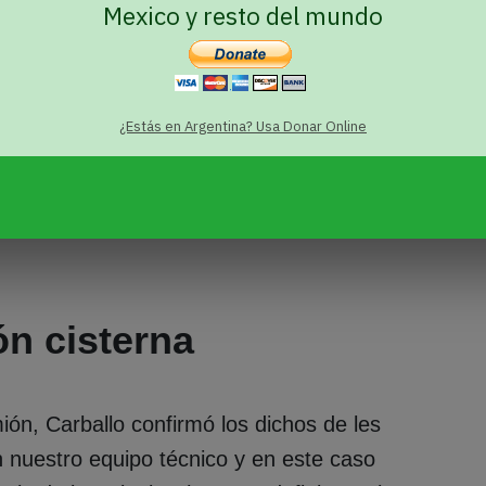
Mexico y resto del mundo
o, y la secretaria de Municipios, Beatriz
ló con Carballo “son propuestas” de
¿Estás en Argentina? Usa Donar Online
ios de agua, de perforaciones. Pero destacó
empo, mientras que lo que esperan es que
r el agua, “para sacar del paso la necesidad
n cisterna
ión, Carballo confirmó los dichos de les
nuestro equipo técnico y en este caso