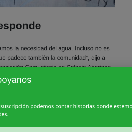
responde
mos la necesidad del agua. Incluso no es
ue padece también la comunidad”, dijo a
Asociación Comunitaria de Colonia Aborigen.
poyanos
s de presentar notas y hacer otros
 salió a la ruta nacional 16 pidiendo una
lton Capitanich. Les fue concedida para el
 suscripción podemos contar historias donde estem
cia les informaron que el gobernador no iba
tes.
eunieron con tres funcionarias, la vocal y
ncial del Agua (APA), Miriam Carballo; la