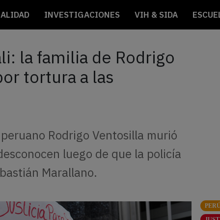
ALIDAD
INVESTIGACIONES
VIH & SIDA
ESCUE
i: la familia de Rodrigo
or tortura a las
s peruano Rodrigo Ventosilla murió
desconocen luego de que la policía
ebastián Marallano.
PER
JUST