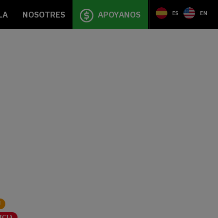
LA
NOSOTRES
APOYANOS
ES
EN
Ú
ICIA