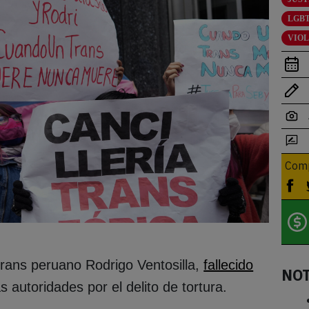
LGBT
VIO
Comp
 trans peruano Rodrigo Ventosilla,
fallecido
NO
s autoridades por el delito de tortura.