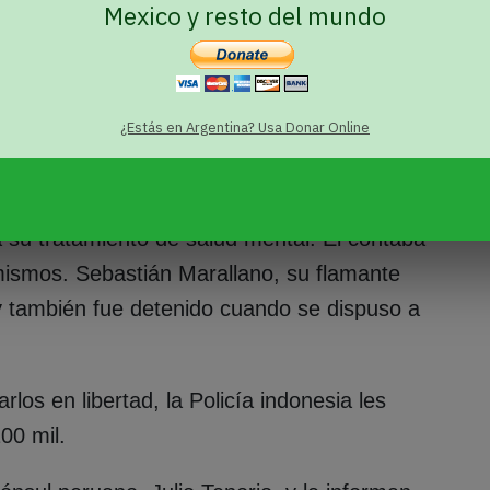
Mexico y resto del mundo
iolencias
¿Estás en Argentina? Usa Donar Online
e agosto, Rodrigo Ventosilla fue detenido por
sar. Lo acusaron de ser traficante de drogas
 su tratamiento de salud mental. Él contaba
mismos. Sebastián Marallano, su flamante
 y también fue detenido cuando se dispuso a
los en libertad, la Policía indonesia les
00 mil.