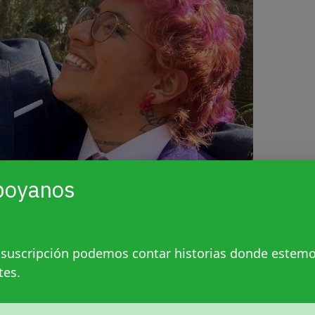
poyanos
 suscripción podemos contar historias donde estem
tes.
astián el día de su boda