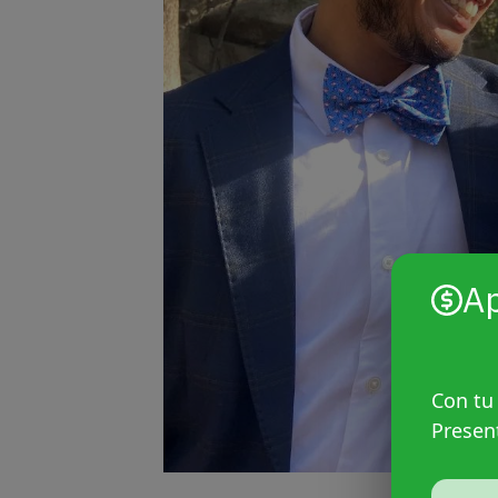
A
Con tu
Presen
Rodrigo y Seb