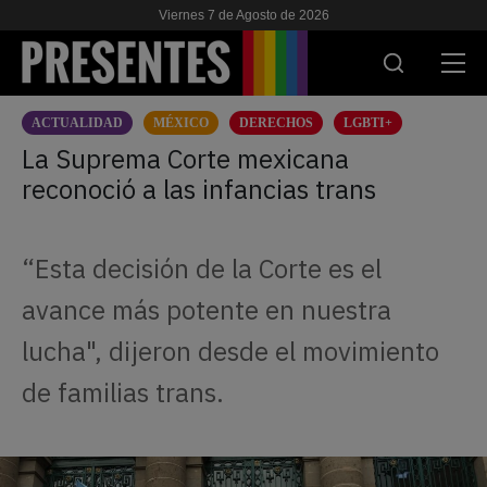
Viernes 7 de Agosto de 2026
ACTUALIDAD
MÉXICO
DERECHOS
LGBTI+
ACTUALIDAD
La Suprema Corte mexicana
reconoció a las infancias trans
INVESTIGACIONES
VIH & SIDA
“Esta decisión de la Corte es el
ESCUELA
avance más potente en nuestra
NOSOTRES
lucha", dijeron desde el movimiento
de familias trans.
APOYANOS
ES
EN