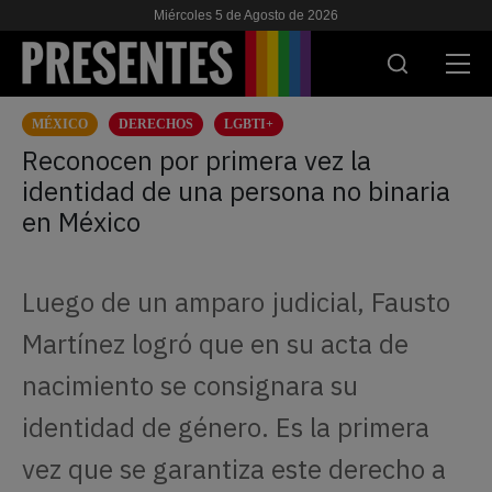
Miércoles 5 de Agosto de 2026
MÉXICO
DERECHOS
LGBTI+
ACTUALIDAD
Reconocen por primera vez la
identidad de una persona no binaria
INVESTIGACIONES
en México
VIH & SIDA
ESCUELA
Luego de un amparo judicial, Fausto
NOSOTRES
Martínez logró que en su acta de
nacimiento se consignara su
APOYANOS
identidad de género. Es la primera
vez que se garantiza este derecho a
ES
EN