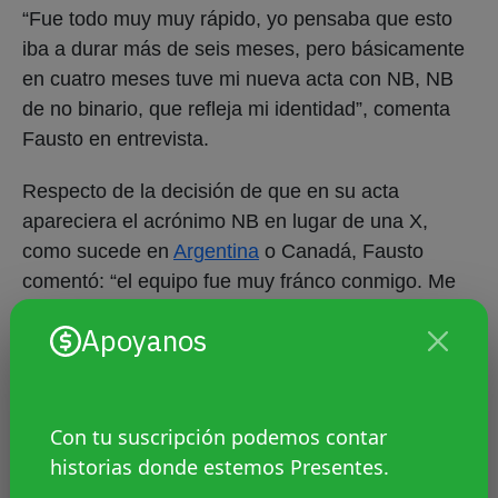
“Fue todo muy muy rápido, yo pensaba que esto
iba a durar más de seis meses, pero básicamente
en cuatro meses tuve mi nueva acta con NB, NB
de no binario, que refleja mi identidad”, comenta
Fausto en entrevista.
Respecto de la decisión de que en su acta
apareciera el acrónimo NB en lugar de una X,
como sucede en
Argentina
o Canadá, Fausto
comentó: “el equipo fue muy fránco conmigo. Me
dijeron: esa es tu decisión. Me plantearon los
Apoyanos
casos de la DNI en Argentina donde se usa la X,
pero me dijeron que era mi decisión, una decisión
de autopercepción. Y así fue como decidí NB”.
Con tu suscripción podemos contar
historias donde estemos Presentes.