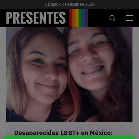
Sábado 8 de Agosto de 2026
ACTUALIDAD
INVESTIGACIONES
VIH & SIDA
ESCUELA
NOSOTRES
APOYANOS
Desaparecides LGBT+ en México:
ES
EN